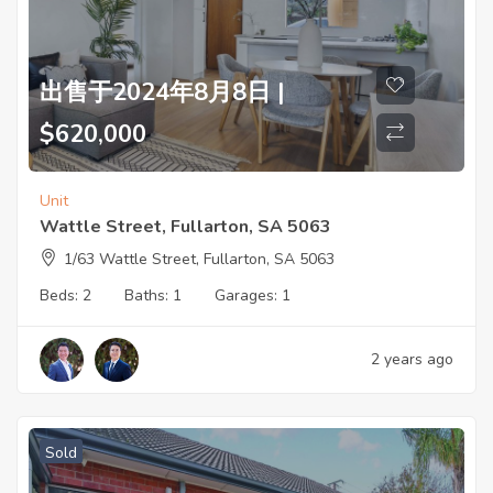
出售于2024年8月8日 |
$620,000
Unit
Wattle Street, Fullarton, SA 5063
1/63 Wattle Street, Fullarton, SA 5063
Beds:
2
Baths:
1
Garages:
1
2 years ago
Sold