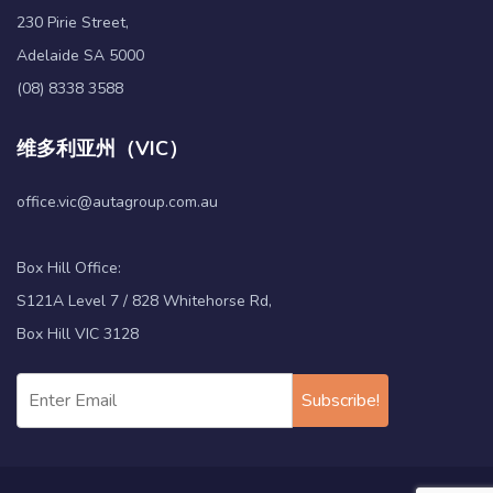
230 Pirie Street,
Adelaide SA 5000
(08) 8338 3588
维多利亚州（VIC）
office.vic@autagroup.com.au
Box Hill Office:
S121A Level 7 / 828 Whitehorse Rd,
Box Hill VIC 3128