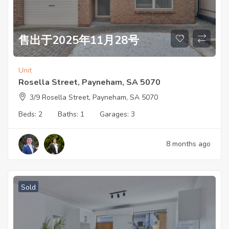
售出于2025年11月28号
Unit
Rosella Street, Payneham, SA 5070
3/9 Rosella Street, Payneham, SA 5070
Beds:
2
Baths:
1
Garages:
3
8 months ago
Sold