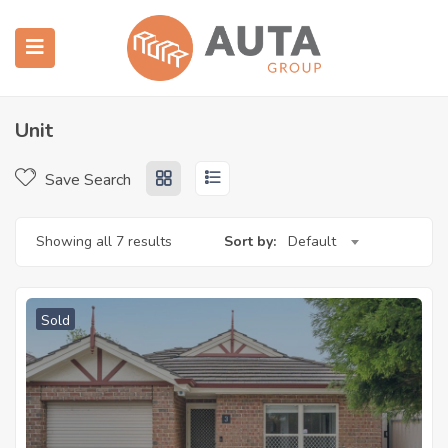
 submenu (房产中介)
 submenu (建造施工)
Unit
Save Search
Showing all 7 results
Sort by:
Default
Sold