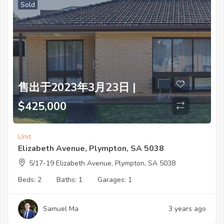
Sold
售出于2023年3月23日 |
$425,000
Unit
Elizabeth Avenue, Plympton, SA 5038
5/17-19 Elizabeth Avenue, Plympton, SA 5038
Beds:
2
Baths:
1
Garages:
1
Samuel Ma
3 years ago