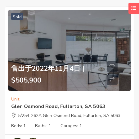
Sold
售出于2022年11月4日 |
$505,900
Unit
Glen Osmond Road, Fullarton, SA 5063
5/254-262A Glen Osmond Road, Fullarton, SA 5063
Beds:
1
Baths:
1
Garages:
1