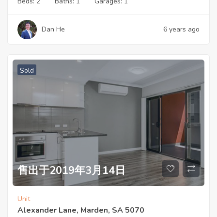
Beds:
2
Baths:
1
Garages:
1
Dan He
6 years ago
Sold
售出于2019年3月14日
Unit
Alexander Lane, Marden, SA 5070