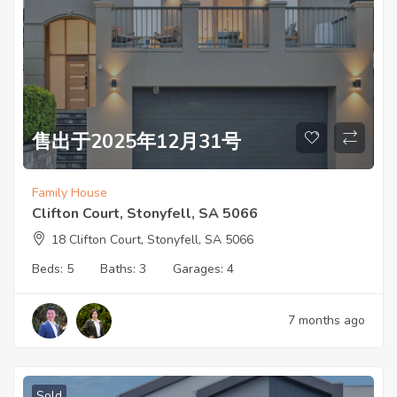
售出于2025年12月31号
Family House
Clifton Court, Stonyfell, SA 5066
18 Clifton Court, Stonyfell, SA 5066
Beds:
5
Baths:
3
Garages:
4
7 months ago
Sold