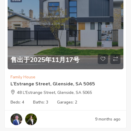
售出于2025年11月17号
Family House
L’Estrange Street, Glenside, SA 5065
48 L'Estrange Street, Glenside, SA 5065
Beds:
4
Baths:
3
Garages:
2
9 months ago