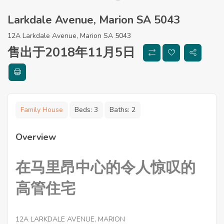
Larkdale Avenue, Marion SA 5043
12A Larkdale Avenue, Marion SA 5043
售出于2018年11月5日
Family House
Beds:
3
Baths:
2
Overview
在马里昂中心的令人惊叹的
高管住宅
12A LARKDALE AVENUE, MARION