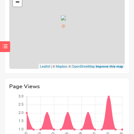
−
Leaflet
| ©
Mapbox
©
OpenStreetMap
Improve this map
Page Views