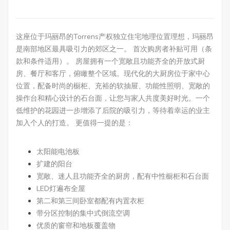
这座位于玛丽昂的Torrens产权独立住宅地理位置理想，玛丽昂
是南部地区最具吸引力的郊区之一。 首次购房者补贴可用（条
款和条件适用）。 房屋拥有一个宽敞且功能齐全的开放式厨
房、餐厅和客厅，俯瞰整个区域。现代化的大厨房位于家中心
位置，配备时尚的橱柜、充裕的软抽屉、功能性照明、宽敞的
操作台和精心设计的石台面，让您与家人共度美好时光。一个
低维护的花园进一步增添了后院的吸引力，等待着幸运的业主
加入个人的打造。 更值得一提的是：
太阳能电池板
扩建的阳台
宽敞、迷人且功能齐全的厨房，配有中性橱柜和石台面
LED灯遍布全屋
第二和第三间卧室都配有内置衣柜
带分区控制的集中式倒流空调
优质的窗帘和地板覆盖物